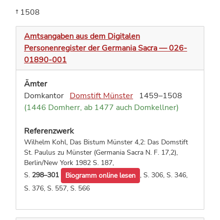
† 1508
Amtsangaben aus dem Digitalen
Personenregister der Germania Sacra — 026-
01890-001
Ämter
Domkantor
Domstift Münster
1459–1508
(1446 Domherr, ab 1477 auch Domkellner)
Referenzwerk
Wilhelm Kohl, Das Bistum Münster 4,2: Das Domstift
St. Paulus zu Münster (Germania Sacra N. F. 17,2),
Berlin/New York 1982
S. 187,
S.
298–301
,
S. 306,
S. 346,
Biogramm online lesen
S. 376,
S. 557,
S. 566