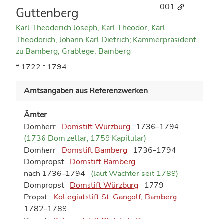
001
Guttenberg
Karl Theoderich Joseph, Karl Theodor, Karl
Theodorich, Johann Karl Dietrich; Kammerpräsident
zu Bamberg; Grablege: Bamberg
* 1722
† 1794
Amtsangaben aus Referenzwerken
Ämter
Domherr
Domstift Würzburg
1736–1794
(1736 Domizellar, 1759 Kapitular)
Domherr
Domstift Bamberg
1736–1794
Dompropst
Domstift Bamberg
nach 1736–1794
(laut Wachter seit 1789)
Dompropst
Domstift Würzburg
1779
Propst
Kollegiatstift St. Gangolf, Bamberg
1782–1789