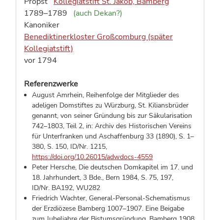
Propst
Kollegiatstift St. Jakob, Bamberg
1789–1789
(auch Dekan?)
Kanoniker
Benediktinerkloster Großcomburg (später
Kollegiatstift)
vor 1794
Referenzwerke
August Amrhein, Reihenfolge der Mitglieder des
adeligen Domstiftes zu Würzburg, St. Kiliansbrüder
genannt, von seiner Gründung bis zur Säkularisation
742–1803, Teil 2, in: Archiv des Historischen Vereins
für Unterfranken und Aschaffenburg 33 (1890), S. 1–
380,
S. 150
,
ID/Nr. 1215
,
https://doi.org/10.26015/adwdocs-4559
Peter Hersche, Die deutschen Domkapitel im 17. und
18. Jahrhundert, 3 Bde., Bern 1984,
S. 75, 197
,
ID/Nr. BA192, WU282
Friedrich Wachter, General-Personal-Schematismus
der Erzdiözese Bamberg 1007–1907. Eine Beigabe
zum Jubeljahre der Bistumsgründung, Bamberg 1908,