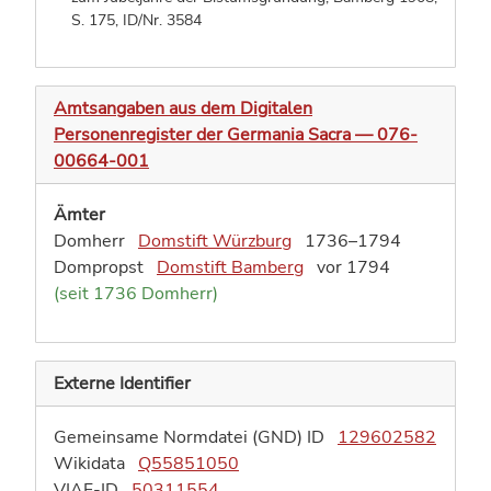
S. 175
,
ID/Nr. 3584
Amtsangaben aus dem Digitalen
Personenregister der Germania Sacra — 076-
00664-001
Ämter
Domherr
Domstift Würzburg
1736–1794
Dompropst
Domstift Bamberg
vor 1794
(seit 1736 Domherr)
Externe Identifier
Gemeinsame Normdatei (GND) ID
129602582
Wikidata
Q55851050
VIAF-ID
50311554