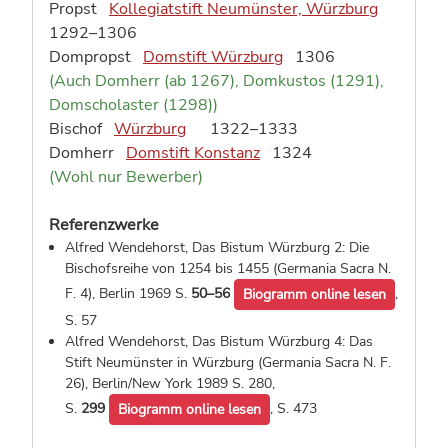
Propst
Kollegiatstift Neumünster, Würzburg
1292–1306
Dompropst
Domstift Würzburg
1306
(Auch Domherr (ab 1267), Domkustos (1291),
Domscholaster (1298))
Bischof
Würzburg
1322–1333
Domherr
Domstift Konstanz
1324
(Wohl nur Bewerber)
Referenzwerke
Alfred Wendehorst, Das Bistum Würzburg 2: Die
Bischofsreihe von 1254 bis 1455 (Germania Sacra N.
F. 4), Berlin 1969
S.
50–56
,
Biogramm online lesen
S. 57
Alfred Wendehorst, Das Bistum Würzburg 4: Das
Stift Neumünster in Würzburg (Germania Sacra N. F.
26), Berlin/New York 1989
S. 280,
S.
299
,
S. 473
Biogramm online lesen