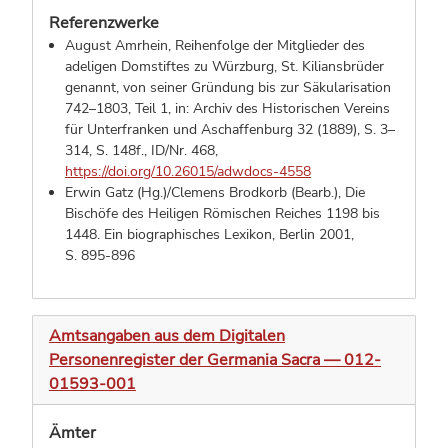
Referenzwerke
August Amrhein, Reihenfolge der Mitglieder des
adeligen Domstiftes zu Würzburg, St. Kiliansbrüder
genannt, von seiner Gründung bis zur Säkularisation
742–1803, Teil 1, in: Archiv des Historischen Vereins
für Unterfranken und Aschaffenburg 32 (1889), S. 3–
314,
S. 148f.
,
ID/Nr. 468
,
https://doi.org/10.26015/adwdocs-4558
Erwin Gatz (Hg.)/Clemens Brodkorb (Bearb.), Die
Bischöfe des Heiligen Römischen Reiches 1198 bis
1448. Ein biographisches Lexikon, Berlin 2001,
S. 895-896
Amtsangaben aus dem Digitalen
Personenregister der Germania Sacra — 012-
01593-001
Ämter