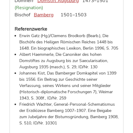
Domherr
Domstift Augsburg
1473–1501
(Resignation)
Bischof
Bamberg
1501–1503
Referenzwerke
Erwin Gatz (Hg.)/Clemens Brodkorb (Bearb.), Die
Bischöfe des Heiligen Römischen Reiches 1448 bis
1648. Ein biographisches Lexikon, Berlin 1996,
S. 705
Albert Haemmerle, Die Canoniker des hohen
Domstiftes zu Augsburg bis zur Saecularisation,
Augsburg 1935 (masch.),
S. 29
,
ID/Nr. 130
Johannes Kist, Das Bamberger Domkapitel von 1399
bis 1556. Ein Beitrag zur Geschichte seiner
Verfassung, seines Wirkens und seiner Mitglieder
(Historisch-diplomatische Forschungen 7), Weimar
1943,
S. 308f.
,
ID/Nr. 259
Friedrich Wachter, General-Personal-Schematismus
der Erzdiözese Bamberg 1007–1907. Eine Beigabe
zum Jubeljahre der Bistumsgründung, Bamberg 1908,
S. 510
,
ID/Nr. 10301