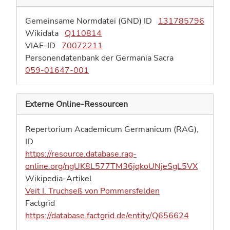
Gemeinsame Normdatei (GND) ID
131785796
Wikidata
Q110814
VIAF-ID
70072211
Personendatenbank der Germania Sacra
059-01647-001
Externe Online-Ressourcen
Repertorium Academicum Germanicum (RAG),
ID
https://resource.database.rag-
online.org/ngUK8L577TM36jqkoUNjeSgL5VX
Wikipedia-Artikel
Veit I. Truchseß von Pommersfelden
Factgrid
https://database.factgrid.de/entity/Q656624