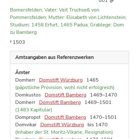
001
Bomersfelden; Vater: Veit Truchseß von
Pommersfelden; Mutter: Elisabeth von Lichtenstein;
Studium: 1458 Erfurt, 1465 Padua; Grablege: Dom
zu Bamberg
† 1503
Amtsangaben aus Referenzwerken
Ämter
Domherr
Domstift Würzburg
1465
(päpstliche Provision, wohl nicht erfolgreich)
Domkustos
Domstift Bamberg
1469–1470
Domherr
Domstift Bamberg
1469–1501
(1483 Kapitular)
Dompropst
Domstift Bamberg
1470–1501
Domvikar
Domstift Würzburg
bis 1470
(Inhaber der St. Moritz-Vikarie; Resignation)