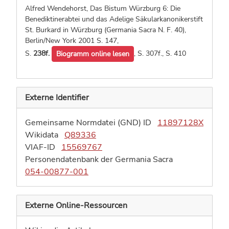
Alfred Wendehorst, Das Bistum Würzburg 6: Die
Benediktinerabtei und das Adelige Säkularkanonikerstift
St. Burkard in Würzburg (Germania Sacra N. F. 40),
Berlin/New York 2001
S. 147,
S.
238f.
,
S. 307f.,
S. 410
Biogramm online lesen
Externe Identifier
Gemeinsame Normdatei (GND) ID
11897128X
Wikidata
Q89336
VIAF-ID
15569767
Personendatenbank der Germania Sacra
054-00877-001
Externe Online-Ressourcen