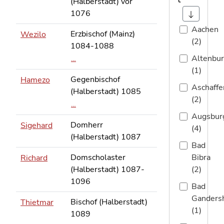
t
(Halberstadt) vor
1076
Aachen
Erzbischof (Mainz)
Wezilo
(2)
1084-1088
Altenbu
…
(1)
Gegenbischof
Hamezo
Aschaffe
(Halberstadt) 1085
(2)
…
Augsbur
Domherr
Sigehard
(4)
(Halberstadt) 1087
Bad
Domscholaster
Bibra
Richard
(Halberstadt) 1087-
(2)
1096
Bad
Ganders
Bischof (Halberstadt)
Thietmar
(1)
1089