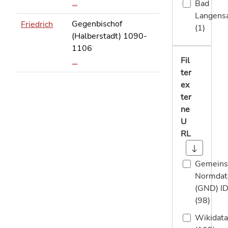
Bad
…
Langensa
Gegenbischof
Friedrich
(1)
(Halberstadt) 1090-
1106
Fil
…
ter
ex
ter
ne
U
RL
Gemein
Normdat
(GND) I
(98)
Wikidata