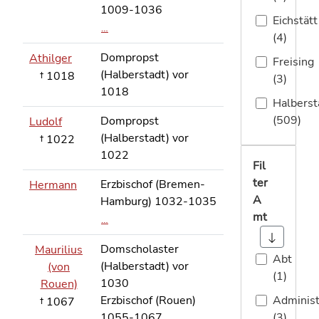
1009-1036
Eichstätt
…
(4)
Dompropst
Athilger
Freising
(Halberstadt) vor
† 1018
(3)
1018
Halberst
(509)
Dompropst
Ludolf
(Halberstadt) vor
† 1022
1022
Fil
ter
Erzbischof (Bremen-
Hermann
A
Hamburg) 1032-1035
mt
…
Domscholaster
Maurilius
Abt
(Halberstadt) vor
(von
(1)
1030
Rouen)
Erzbischof (Rouen)
Administ
† 1067
1055-1067
(3)