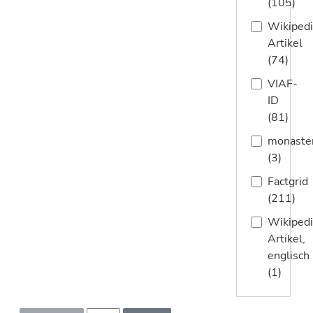
(105)
Wikipedi
Artikel
(74)
VIAF-
ID
(81)
monaste
(3)
Factgrid
(211)
Wikipedi
Artikel,
englisch
(1)