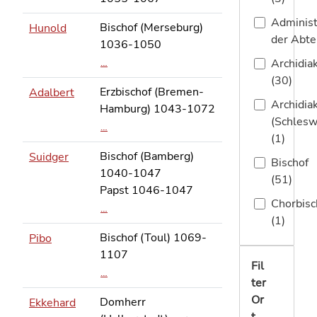
Administ
Bischof (Merseburg)
Hunold
der Abtei
1036-1050
Archidia
…
(30)
Erzbischof (Bremen-
Adalbert
Archidia
Hamburg) 1043-1072
(Schlesw
…
(1)
Bischof (Bamberg)
Suidger
Bischof
1040-1047
(51)
Papst 1046-1047
Chorbisc
…
(1)
Bischof (Toul) 1069-
Pibo
1107
Fil
…
ter
Or
Domherr
Ekkehard