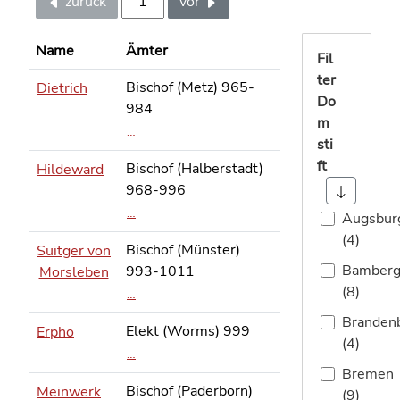
zurück
vor
Name
Ämter
Fil
ter
Bischof (Metz) 965-
Dietrich
Do
984
m
…
sti
ft
Bischof (Halberstadt)
Hildeward
968-996
…
Augsbur
(4)
Bischof (Münster)
Suitger von
Bamber
993-1011
Morsleben
(8)
…
Branden
Elekt (Worms) 999
Erpho
(4)
…
Bremen
Bischof (Paderborn)
Meinwerk
(9)