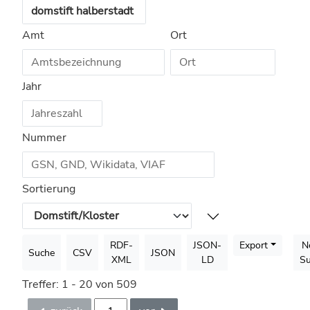
Amt
Ort
Jahr
Nummer
Sortierung
RDF-
JSON-
Export
N
Suche
CSV
JSON
XML
LD
S
Treffer: 1 - 20 von 509